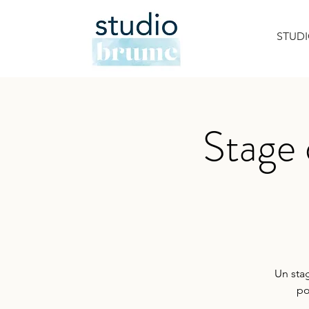
STUD
Stage 
Un stag
po