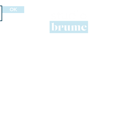
Le st
OK
- le pr
mer
- des c
- des pr
- une d
- des a
Cours de yoga à Trouville - Deauville
Hatha yoga, vinyasa, yin yoga, kundalini
yoga, pilates au sol.
Contact
hello@lestudiobrume.com