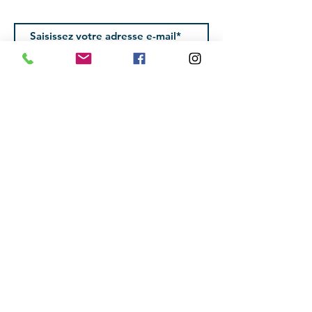
Suivez le studio
brume
OK
Cours de yoga à Trouville - Deauville
Hatha yoga, vinyasa, yin yoga, kundalini yoga,
pilates au sol.
Le studio
c'est
:
brume
- le premier studio de yoga à Trouville-sur-mer
- des cours de yoga tous niveaux
- des professeurs certifiés
- une dizaine de cours par semaine