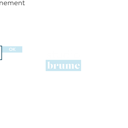
énement
Le st
OK
- le pr
mer
- des c
- des pr
- une d
- des a
Cours de yoga à Trouville - Deauville