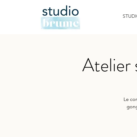
STUD
Atelier
Le cor
gong